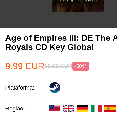
Age of Empires III: DE The 
Royals CD Key Global
9.99
EUR
19.99
EUR
-50%
Plataforma:
Região: